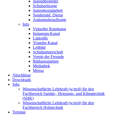
Jugendbegleiter
Schulseelsorge
Jugendsozialarbeit
Sonderpäd. Dienst
Autismusbeauftragte
Info
Virtueller Rundgang
Instagram-Kanal
LinkedIn
Youtube-Kanal
Leitbild
Schulpartnerschaft
Verein der Freunde
Bildungspartner
Mediathek
Mensa
Abschlüsse
Downloads
Jobs
Wissenschaftliche Lehrkraft (w/m/d) für den
Fachbereich Sanitär-, Heizungs- und Klimatechnik
(SHK)
Wissenschaftliche Lehrkraft (w/m/d) für den
Fachbereich Holztechnik
Termine