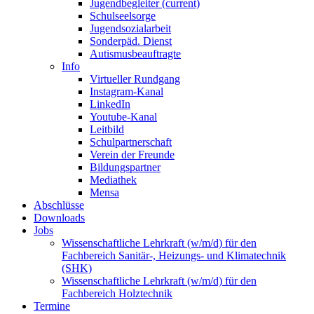
Jugendbegleiter
(current)
Schulseelsorge
Jugendsozialarbeit
Sonderpäd. Dienst
Autismusbeauftragte
Info
Virtueller Rundgang
Instagram-Kanal
LinkedIn
Youtube-Kanal
Leitbild
Schulpartnerschaft
Verein der Freunde
Bildungspartner
Mediathek
Mensa
Abschlüsse
Downloads
Jobs
Wissenschaftliche Lehrkraft (w/m/d) für den
Fachbereich Sanitär-, Heizungs- und Klimatechnik
(SHK)
Wissenschaftliche Lehrkraft (w/m/d) für den
Fachbereich Holztechnik
Termine