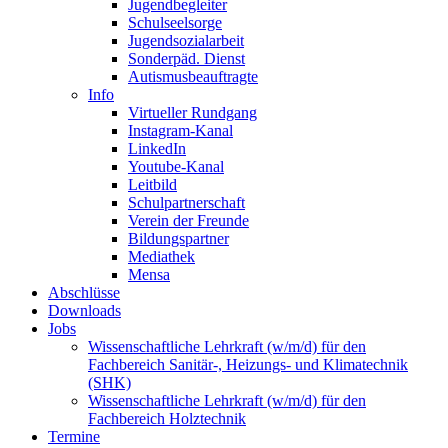
Jugendbegleiter
Schulseelsorge
Jugendsozialarbeit
Sonderpäd. Dienst
Autismusbeauftragte
Info
Virtueller Rundgang
Instagram-Kanal
LinkedIn
Youtube-Kanal
Leitbild
Schulpartnerschaft
Verein der Freunde
Bildungspartner
Mediathek
Mensa
Abschlüsse
Downloads
Jobs
Wissenschaftliche Lehrkraft (w/m/d) für den
Fachbereich Sanitär-, Heizungs- und Klimatechnik
(SHK)
Wissenschaftliche Lehrkraft (w/m/d) für den
Fachbereich Holztechnik
Termine