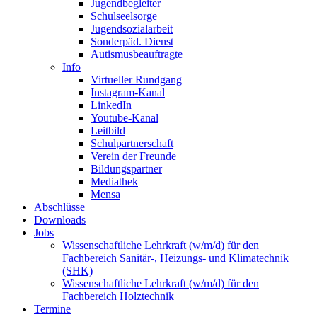
Jugendbegleiter
Schulseelsorge
Jugendsozialarbeit
Sonderpäd. Dienst
Autismusbeauftragte
Info
Virtueller Rundgang
Instagram-Kanal
LinkedIn
Youtube-Kanal
Leitbild
Schulpartnerschaft
Verein der Freunde
Bildungspartner
Mediathek
Mensa
Abschlüsse
Downloads
Jobs
Wissenschaftliche Lehrkraft (w/m/d) für den
Fachbereich Sanitär-, Heizungs- und Klimatechnik
(SHK)
Wissenschaftliche Lehrkraft (w/m/d) für den
Fachbereich Holztechnik
Termine