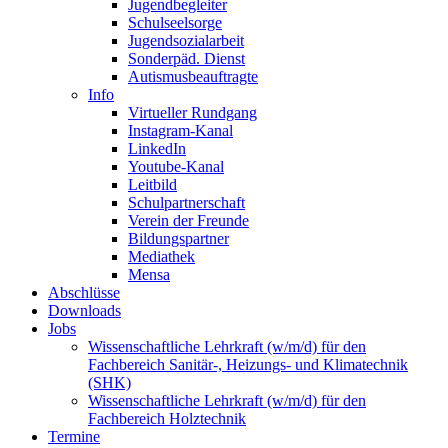
Jugendbegleiter
Schulseelsorge
Jugendsozialarbeit
Sonderpäd. Dienst
Autismusbeauftragte
Info
Virtueller Rundgang
Instagram-Kanal
LinkedIn
Youtube-Kanal
Leitbild
Schulpartnerschaft
Verein der Freunde
Bildungspartner
Mediathek
Mensa
Abschlüsse
Downloads
Jobs
Wissenschaftliche Lehrkraft (w/m/d) für den
Fachbereich Sanitär-, Heizungs- und Klimatechnik
(SHK)
Wissenschaftliche Lehrkraft (w/m/d) für den
Fachbereich Holztechnik
Termine