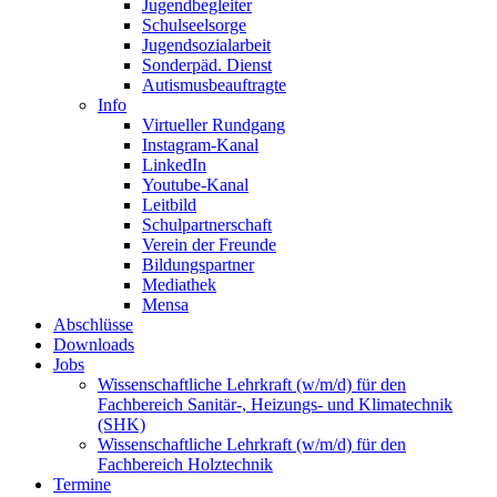
Jugendbegleiter
Schulseelsorge
Jugendsozialarbeit
Sonderpäd. Dienst
Autismusbeauftragte
Info
Virtueller Rundgang
Instagram-Kanal
LinkedIn
Youtube-Kanal
Leitbild
Schulpartnerschaft
Verein der Freunde
Bildungspartner
Mediathek
Mensa
Abschlüsse
Downloads
Jobs
Wissenschaftliche Lehrkraft (w/m/d) für den
Fachbereich Sanitär-, Heizungs- und Klimatechnik
(SHK)
Wissenschaftliche Lehrkraft (w/m/d) für den
Fachbereich Holztechnik
Termine