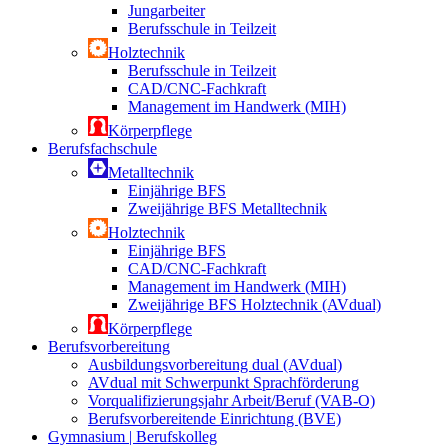
Jungarbeiter
Berufsschule in Teilzeit
Holztechnik
Berufsschule in Teilzeit
CAD/CNC-Fachkraft
Management im Handwerk (MIH)
Körperpflege
Berufsfachschule
Metalltechnik
Einjährige BFS
Zweijährige BFS Metalltechnik
Holztechnik
Einjährige BFS
CAD/CNC-Fachkraft
Management im Handwerk (MIH)
Zweijährige BFS Holztechnik (AVdual)
Körperpflege
Berufsvorbereitung
Ausbildungsvorbereitung dual (AVdual)
AVdual mit Schwerpunkt Sprachförderung
Vorqualifizierungsjahr Arbeit/Beruf (VAB-O)
Berufsvorbereitende Einrichtung (BVE)
Gymnasium | Berufskolleg