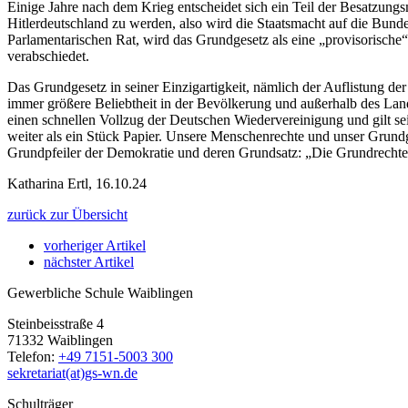
Einige Jahre nach dem Krieg entscheidet sich ein Teil der Besatzungs
Hitlerdeutschland zu werden, also wird die Staatsmacht auf die Bund
Parlamentarischen Rat, wird das Grundgesetz als eine „provisorisch
verabschiedet.
Das Grundgesetz in seiner Einzigartigkeit, nämlich der Auflistung de
immer größere Beliebtheit in der Bevölkerung und außerhalb des Land
einen schnellen Vollzug der Deutschen Wiedervereinigung und gilt se
weiter als ein Stück Papier. Unsere Menschenrechte und unser Grund
Grundpfeiler der Demokratie und deren Grundsatz: „Die Grundrechte g
Katharina Ertl, 16.10.24
zurück zur Übersicht
vorheriger Artikel
nächster Artikel
Gewerbliche Schule Waiblingen
Steinbeisstraße 4
71332 Waiblingen
Telefon:
+49 7151-5003 300
sekretariat(at)gs-wn.de
Schulträger