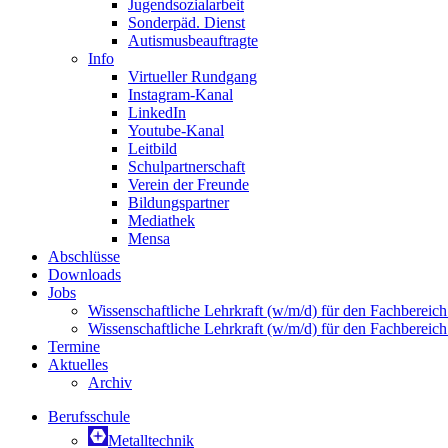
Jugendsozialarbeit
Sonderpäd. Dienst
Autismusbeauftragte
Info
Virtueller Rundgang
Instagram-Kanal
LinkedIn
Youtube-Kanal
Leitbild
Schulpartnerschaft
Verein der Freunde
Bildungspartner
Mediathek
Mensa
Abschlüsse
Downloads
Jobs
Wissenschaftliche Lehrkraft (w/m/d) für den Fachbereic
Wissenschaftliche Lehrkraft (w/m/d) für den Fachbereic
Termine
Aktuelles
Archiv
Berufsschule
Metalltechnik