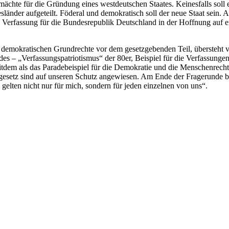
mächte für die Gründung eines westdeutschen Staates. Keinesfalls soll
esländer aufgeteilt. Föderal und demokratisch soll der neue Staat sein
e“ Verfassung für die Bundesrepublik Deutschland in der Hoffnung auf 
r demokratischen Grundrechte vor dem gesetzgebenden Teil, übersteht v
es – „Verfassungspatriotismus“ der 80er, Beispiel für die Verfassung
itdem als das Paradebeispiel für die Demokratie und die Menschenrechte
gesetz sind auf unseren Schutz angewiesen. Am Ende der Fragerunde be
elten nicht nur für mich, sondern für jeden einzelnen von uns“.