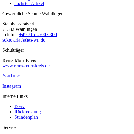
nächster Artikel
Gewerbliche Schule Waiblingen
Steinbeisstraße 4
71332 Waiblingen
Telefon:
+49 7151-5003 300
sekretariat(at)gs-wn.de
Schulträger
Rems-Murr-Kreis
www.rems-murr-kreis.de
YouTube
Instagram
Interne Links
IServ
Rückmeldung
Stundenplan
Service