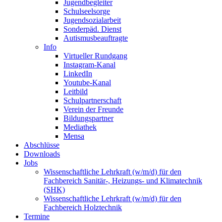
Jugendbegleiter
Schulseelsorge
Jugendsozialarbeit
Sonderpäd. Dienst
Autismusbeauftragte
Info
Virtueller Rundgang
Instagram-Kanal
LinkedIn
Youtube-Kanal
Leitbild
Schulpartnerschaft
Verein der Freunde
Bildungspartner
Mediathek
Mensa
Abschlüsse
Downloads
Jobs
Wissenschaftliche Lehrkraft (w/m/d) für den
Fachbereich Sanitär-, Heizungs- und Klimatechnik
(SHK)
Wissenschaftliche Lehrkraft (w/m/d) für den
Fachbereich Holztechnik
Termine