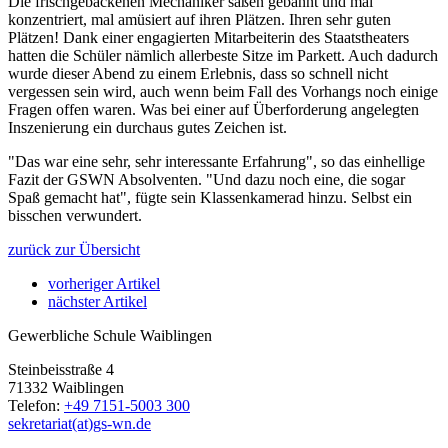
Die frischgebackenen Mechaniker saßen gebannt und mal
konzentriert, mal amüsiert auf ihren Plätzen. Ihren sehr guten
Plätzen! Dank einer engagierten Mitarbeiterin des Staatstheaters
hatten die Schüler nämlich allerbeste Sitze im Parkett. Auch dadurch
wurde dieser Abend zu einem Erlebnis, dass so schnell nicht
vergessen sein wird, auch wenn beim Fall des Vorhangs noch einige
Fragen offen waren. Was bei einer auf Überforderung angelegten
Inszenierung ein durchaus gutes Zeichen ist.
"Das war eine sehr, sehr interessante Erfahrung", so das einhellige
Fazit der GSWN Absolventen. "Und dazu noch eine, die sogar
Spaß gemacht hat", fügte sein Klassenkamerad hinzu. Selbst ein
bisschen verwundert.
zurück zur Übersicht
vorheriger Artikel
nächster Artikel
Gewerbliche Schule Waiblingen
Steinbeisstraße 4
71332 Waiblingen
Telefon:
+49 7151-5003 300
sekretariat(at)gs-wn.de