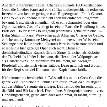
Auf dem Programm: "Faust". Charles Gounards 1860 entstandene
Oper, die Goethes Faust auf eine süffige Liebesgeschichte reduziert.
Inszeniert von keinem geringeren als Regieurgestein Frank Castorf.
Der Ex-Volksbühnenheld ist nicht eben für einfaches Programm
bekannt. Ganz gleich eigentlich, ob er ein Schauspiel, oder eine
Oper inszeniert. Castorf verlegt in seinem Faust die Handlung in das
Paris der 1960er Jahre (so ungefähr jedenfalls), genauer in eine U-
Bahn Station in Paris. Weswegen auch Algerien, Charles de Gaulle,
eine heruntergekommene Metzgerei und interessanter Weise eine
Schlange eine Rolle spielen. Castorfs Paris ist nicht romantisch und
so ist es die hier gezeigte Oper auch nicht. Dafür ein
dreieinhalbstündiger Rausch für alle Sinne. Gretchen als Kokotte,
der Titelheld als labiler Lebemann, die Hexen der Walpurgisnacht
als Gruselclowns und Mephisto mit mal mehr, mal weniger
Pferdefuß und ziemlich vielen Tattoos. Dazu natürlich und typisch
für den Regisseur viel Konsum - und Kapitalismuskritik.
Nicht immer nachvollziehbar: "Was soll das mit der Coca Cola die
ganze Zeit", sinnierte ein Schüler zur Pause. "Was da alles abgeht
auf der Bühne", staunte ein anderer. Das Tempo der Inszenierung,
die Bild- und Blickwechsel, Drehbühne, Videoprojektionen, diverse
Handlungsebenen, gerne auch alles auf einmal, ist rasant, auffällig
und spannend.