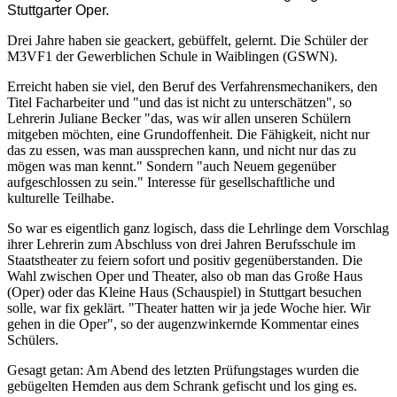
Stuttgarter Oper.
Drei Jahre haben sie geackert, gebüffelt, gelernt. Die Schüler der
M3VF1 der Gewerblichen Schule in Waiblingen (GSWN).
Erreicht haben sie viel, den Beruf des Verfahrensmechanikers, den
Titel Facharbeiter und "und das ist nicht zu unterschätzen", so
Lehrerin Juliane Becker "das, was wir allen unseren Schülern
mitgeben möchten, eine Grundoffenheit. Die Fähigkeit, nicht nur
das zu essen, was man aussprechen kann, und nicht nur das zu
mögen was man kennt." Sondern "auch Neuem gegenüber
aufgeschlossen zu sein." Interesse für gesellschaftliche und
kulturelle Teilhabe.
So war es eigentlich ganz logisch, dass die Lehrlinge dem Vorschlag
ihrer Lehrerin zum Abschluss von drei Jahren Berufsschule im
Staatstheater zu feiern sofort und positiv gegenüberstanden. Die
Wahl zwischen Oper und Theater, also ob man das Große Haus
(Oper) oder das Kleine Haus (Schauspiel) in Stuttgart besuchen
solle, war fix geklärt. "Theater hatten wir ja jede Woche hier. Wir
gehen in die Oper", so der augenzwinkernde Kommentar eines
Schülers.
Gesagt getan: Am Abend des letzten Prüfungstages wurden die
gebügelten Hemden aus dem Schrank gefischt und los ging es.