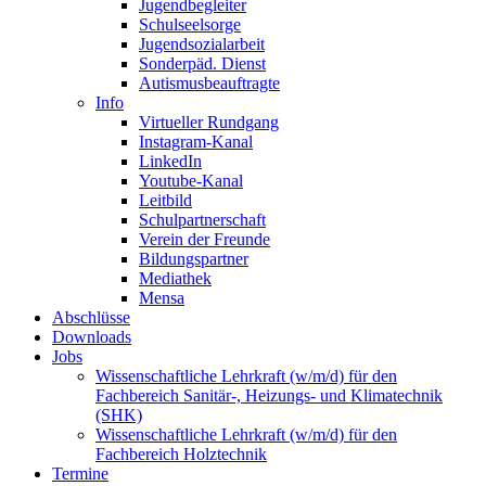
Jugendbegleiter
Schulseelsorge
Jugendsozialarbeit
Sonderpäd. Dienst
Autismusbeauftragte
Info
Virtueller Rundgang
Instagram-Kanal
LinkedIn
Youtube-Kanal
Leitbild
Schulpartnerschaft
Verein der Freunde
Bildungspartner
Mediathek
Mensa
Abschlüsse
Downloads
Jobs
Wissenschaftliche Lehrkraft (w/m/d) für den
Fachbereich Sanitär-, Heizungs- und Klimatechnik
(SHK)
Wissenschaftliche Lehrkraft (w/m/d) für den
Fachbereich Holztechnik
Termine