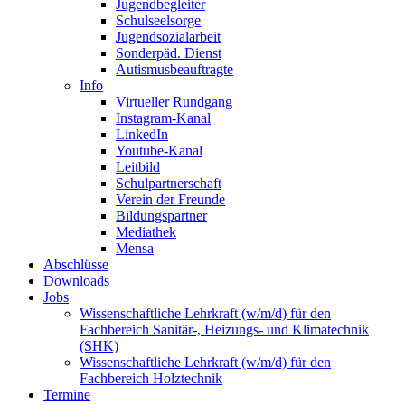
Jugendbegleiter
Schulseelsorge
Jugendsozialarbeit
Sonderpäd. Dienst
Autismusbeauftragte
Info
Virtueller Rundgang
Instagram-Kanal
LinkedIn
Youtube-Kanal
Leitbild
Schulpartnerschaft
Verein der Freunde
Bildungspartner
Mediathek
Mensa
Abschlüsse
Downloads
Jobs
Wissenschaftliche Lehrkraft (w/m/d) für den
Fachbereich Sanitär-, Heizungs- und Klimatechnik
(SHK)
Wissenschaftliche Lehrkraft (w/m/d) für den
Fachbereich Holztechnik
Termine