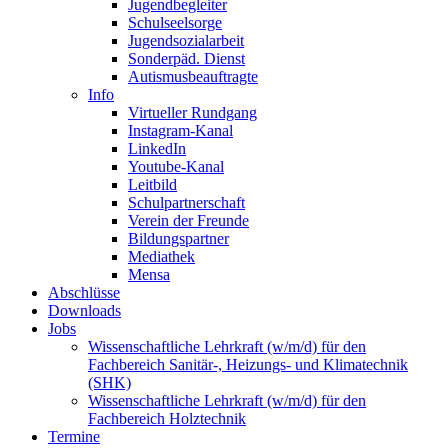
Jugendbegleiter
Schulseelsorge
Jugendsozialarbeit
Sonderpäd. Dienst
Autismusbeauftragte
Info
Virtueller Rundgang
Instagram-Kanal
LinkedIn
Youtube-Kanal
Leitbild
Schulpartnerschaft
Verein der Freunde
Bildungspartner
Mediathek
Mensa
Abschlüsse
Downloads
Jobs
Wissenschaftliche Lehrkraft (w/m/d) für den
Fachbereich Sanitär-, Heizungs- und Klimatechnik
(SHK)
Wissenschaftliche Lehrkraft (w/m/d) für den
Fachbereich Holztechnik
Termine