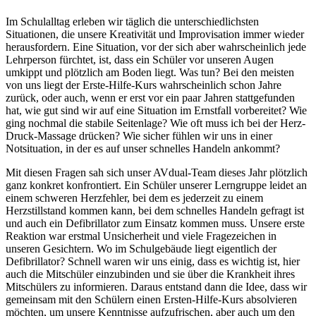
Im Schulalltag erleben wir täglich die unterschiedlichsten
Situationen, die unsere Kreativität und Improvisation immer wieder
herausfordern. Eine Situation, vor der sich aber wahrscheinlich jede
Lehrperson fürchtet, ist, dass ein Schüler vor unseren Augen
umkippt und plötzlich am Boden liegt. Was tun? Bei den meisten
von uns liegt der Erste-Hilfe-Kurs wahrscheinlich schon Jahre
zurück, oder auch, wenn er erst vor ein paar Jahren stattgefunden
hat, wie gut sind wir auf eine Situation im Ernstfall vorbereitet? Wie
ging nochmal die stabile Seitenlage? Wie oft muss ich bei der Herz-
Druck-Massage drücken? Wie sicher fühlen wir uns in einer
Notsituation, in der es auf unser schnelles Handeln ankommt?
Mit diesen Fragen sah sich unser AVdual-Team dieses Jahr plötzlich
ganz konkret konfrontiert. Ein Schüler unserer Lerngruppe leidet an
einem schweren Herzfehler, bei dem es jederzeit zu einem
Herzstillstand kommen kann, bei dem schnelles Handeln gefragt ist
und auch ein Defibrillator zum Einsatz kommen muss. Unsere erste
Reaktion war erstmal Unsicherheit und viele Fragezeichen in
unseren Gesichtern. Wo im Schulgebäude liegt eigentlich der
Defibrillator? Schnell waren wir uns einig, dass es wichtig ist, hier
auch die Mitschüler einzubinden und sie über die Krankheit ihres
Mitschülers zu informieren. Daraus entstand dann die Idee, dass wir
gemeinsam mit den Schülern einen Ersten-Hilfe-Kurs absolvieren
möchten, um unsere Kenntnisse aufzufrischen, aber auch um den