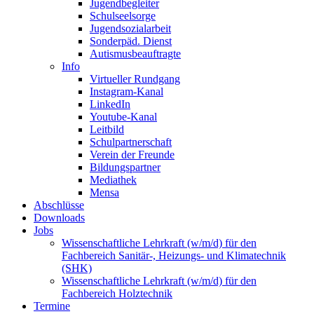
Jugendbegleiter
Schulseelsorge
Jugendsozialarbeit
Sonderpäd. Dienst
Autismusbeauftragte
Info
Virtueller Rundgang
Instagram-Kanal
LinkedIn
Youtube-Kanal
Leitbild
Schulpartnerschaft
Verein der Freunde
Bildungspartner
Mediathek
Mensa
Abschlüsse
Downloads
Jobs
Wissenschaftliche Lehrkraft (w/m/d) für den
Fachbereich Sanitär-, Heizungs- und Klimatechnik
(SHK)
Wissenschaftliche Lehrkraft (w/m/d) für den
Fachbereich Holztechnik
Termine