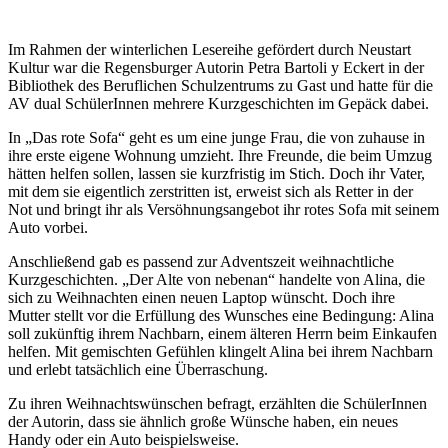
Im Rahmen der winterlichen Lesereihe gefördert durch Neustart
Kultur war die Regensburger Autorin Petra Bartoli y Eckert in der
Bibliothek des Beruflichen Schulzentrums zu Gast und hatte für die
AV dual SchülerInnen mehrere Kurzgeschichten im Gepäck dabei.
In „Das rote Sofa“ geht es um eine junge Frau, die von zuhause in
ihre erste eigene Wohnung umzieht. Ihre Freunde, die beim Umzug
hätten helfen sollen, lassen sie kurzfristig im Stich. Doch ihr Vater,
mit dem sie eigentlich zerstritten ist, erweist sich als Retter in der
Not und bringt ihr als Versöhnungsangebot ihr rotes Sofa mit seinem
Auto vorbei.
Anschließend gab es passend zur Adventszeit weihnachtliche
Kurzgeschichten. „Der Alte von nebenan“ handelte von Alina, die
sich zu Weihnachten einen neuen Laptop wünscht. Doch ihre
Mutter stellt vor die Erfüllung des Wunsches eine Bedingung: Alina
soll zukünftig ihrem Nachbarn, einem älteren Herrn beim Einkaufen
helfen. Mit gemischten Gefühlen klingelt Alina bei ihrem Nachbarn
und erlebt tatsächlich eine Überraschung.
Zu ihren Weihnachtswünschen befragt, erzählten die SchülerInnen
der Autorin, dass sie ähnlich große Wünsche haben, ein neues
Handy oder ein Auto beispielsweise.