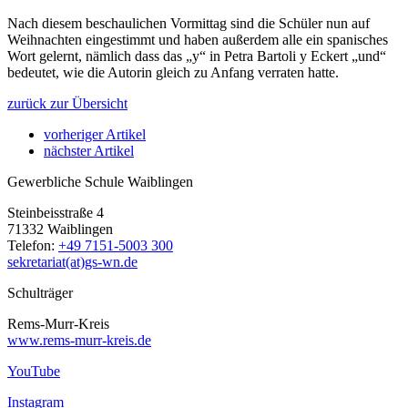
Nach diesem beschaulichen Vormittag sind die Schüler nun auf
Weihnachten eingestimmt und haben außerdem alle ein spanisches
Wort gelernt, nämlich dass das „y“ in Petra Bartoli y Eckert „und“
bedeutet, wie die Autorin gleich zu Anfang verraten hatte.
zurück zur Übersicht
vorheriger Artikel
nächster Artikel
Gewerbliche Schule Waiblingen
Steinbeisstraße 4
71332 Waiblingen
Telefon:
+49 7151-5003 300
sekretariat(at)gs-wn.de
Schulträger
Rems-Murr-Kreis
www.rems-murr-kreis.de
YouTube
Instagram