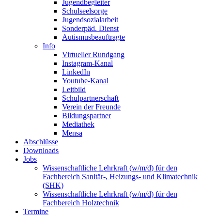
Jugendbegleiter
Schulseelsorge
Jugendsozialarbeit
Sonderpäd. Dienst
Autismusbeauftragte
Info
Virtueller Rundgang
Instagram-Kanal
LinkedIn
Youtube-Kanal
Leitbild
Schulpartnerschaft
Verein der Freunde
Bildungspartner
Mediathek
Mensa
Abschlüsse
Downloads
Jobs
Wissenschaftliche Lehrkraft (w/m/d) für den
Fachbereich Sanitär-, Heizungs- und Klimatechnik
(SHK)
Wissenschaftliche Lehrkraft (w/m/d) für den
Fachbereich Holztechnik
Termine