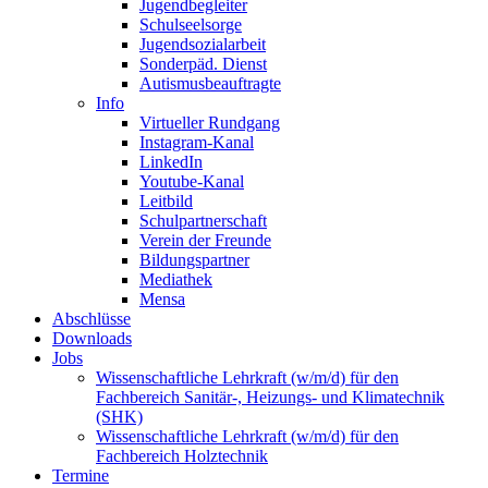
Jugendbegleiter
Schulseelsorge
Jugendsozialarbeit
Sonderpäd. Dienst
Autismusbeauftragte
Info
Virtueller Rundgang
Instagram-Kanal
LinkedIn
Youtube-Kanal
Leitbild
Schulpartnerschaft
Verein der Freunde
Bildungspartner
Mediathek
Mensa
Abschlüsse
Downloads
Jobs
Wissenschaftliche Lehrkraft (w/m/d) für den
Fachbereich Sanitär-, Heizungs- und Klimatechnik
(SHK)
Wissenschaftliche Lehrkraft (w/m/d) für den
Fachbereich Holztechnik
Termine