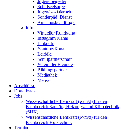
Jugendbegleiter
Schulseelsorge
Jugendsozialarbeit
Sonderpäd. Dienst
Autismusbeauftragte
Info
Virtueller Rundgang
Instagram-Kanal
LinkedIn
Youtube-Kanal
Leitbild
Schulpartnerschaft
Verein der Freunde
Bildungspartner
Mediathek
Mensa
Abschlüsse
Downloads
Jobs
Wissenschaftliche Lehrkraft (w/m/d) für den
Fachbereich Sanitär-, Heizungs- und Klimatechnik
(SHK)
Wissenschaftliche Lehrkraft (w/m/d) für den
Fachbereich Holztechnik
Termine