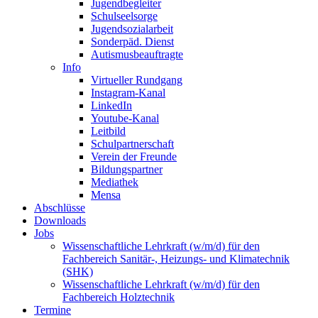
Jugendbegleiter
Schulseelsorge
Jugendsozialarbeit
Sonderpäd. Dienst
Autismusbeauftragte
Info
Virtueller Rundgang
Instagram-Kanal
LinkedIn
Youtube-Kanal
Leitbild
Schulpartnerschaft
Verein der Freunde
Bildungspartner
Mediathek
Mensa
Abschlüsse
Downloads
Jobs
Wissenschaftliche Lehrkraft (w/m/d) für den
Fachbereich Sanitär-, Heizungs- und Klimatechnik
(SHK)
Wissenschaftliche Lehrkraft (w/m/d) für den
Fachbereich Holztechnik
Termine