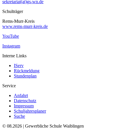
sekretariat(at)gs-wn.de
Schulträger
Rems-Murr-Kreis
www.rems-murr-kreis.de
YouTube
Instagram
Interne Links
IServ
Rückmeldung
Stundenplan
Service
Anfahrt
Datenschutz
Impressum
Schuljahresplaner
Suche
© 08.2026 | Gewerbliche Schule Waiblingen