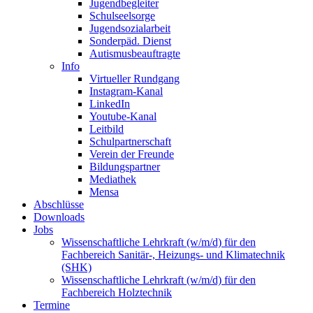
Jugendbegleiter
Schulseelsorge
Jugendsozialarbeit
Sonderpäd. Dienst
Autismusbeauftragte
Info
Virtueller Rundgang
Instagram-Kanal
LinkedIn
Youtube-Kanal
Leitbild
Schulpartnerschaft
Verein der Freunde
Bildungspartner
Mediathek
Mensa
Abschlüsse
Downloads
Jobs
Wissenschaftliche Lehrkraft (w/m/d) für den
Fachbereich Sanitär-, Heizungs- und Klimatechnik
(SHK)
Wissenschaftliche Lehrkraft (w/m/d) für den
Fachbereich Holztechnik
Termine