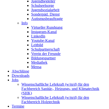
Jugendbegleiter
Schulseelsorge
Jugendsozialarbeit
Sonderpäd. Dienst
Autismusbeauftragte
Info
Virtueller Rundgang
Instagram-Kanal
LinkedIn
Youtube-Kanal
Leitbild
Schulpartnerschaft
Verein der Freunde
Bildungspartner
Mediathek
Mensa
Abschlüsse
Downloads
Jobs
Wissenschaftliche Lehrkraft (w/m/d) für den
Fachbereich Sanitär-, Heizungs- und Klimatechnik
(SHK)
Wissenschaftliche Lehrkraft (w/m/d) für den
Fachbereich Holztechnik
Termine