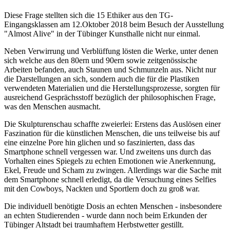
Diese Frage stellten sich die 15 Ethiker aus den TG-
Eingangsklassen am 12.Oktober 2018 beim Besuch der Ausstellung
"Almost Alive" in der Tübinger Kunsthalle nicht nur einmal.
Neben Verwirrung und Verblüffung lösten die Werke, unter denen
sich welche aus den 80ern und 90ern sowie zeitgenössische
Arbeiten befanden, auch Staunen und Schmunzeln aus. Nicht nur
die Darstellungen an sich, sondern auch die für die Plastiken
verwendeten Materialien und die Herstellungsprozesse, sorgten für
ausreichend Gesprächsstoff bezüglich der philosophischen Frage,
was den Menschen ausmacht.
Die Skulpturenschau schaffte zweierlei: Erstens das Auslösen einer
Faszination für die künstlichen Menschen, die uns teilweise bis auf
eine einzelne Pore hin glichen und so faszinierten, dass das
Smartphone schnell vergessen war. Und zweitens uns durch das
Vorhalten eines Spiegels zu echten Emotionen wie Anerkennung,
Ekel, Freude und Scham zu zwingen. Allerdings war die Sache mit
dem Smartphone schnell erledigt, da die Versuchung eines Selfies
mit den Cowboys, Nackten und Sportlern doch zu groß war.
Die individuell benötigte Dosis an echten Menschen - insbesondere
an echten Studierenden - wurde dann noch beim Erkunden der
Tübinger Altstadt bei traumhaftem Herbstwetter gestillt.