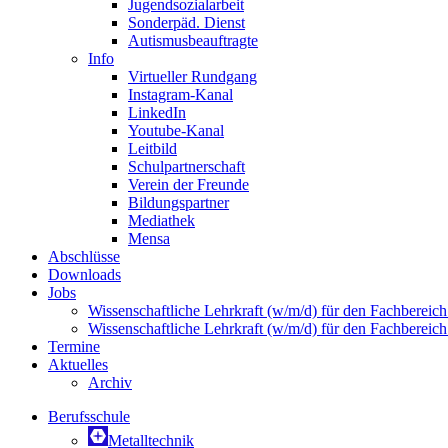
Jugendsozialarbeit
Sonderpäd. Dienst
Autismusbeauftragte
Info
Virtueller Rundgang
Instagram-Kanal
LinkedIn
Youtube-Kanal
Leitbild
Schulpartnerschaft
Verein der Freunde
Bildungspartner
Mediathek
Mensa
Abschlüsse
Downloads
Jobs
Wissenschaftliche Lehrkraft (w/m/d) für den Fachbereic
Wissenschaftliche Lehrkraft (w/m/d) für den Fachbereic
Termine
Aktuelles
Archiv
Berufsschule
Metalltechnik