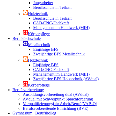
Jungarbeiter
Berufsschule in Teilzeit
Holztechnik
Berufsschule in Teilzeit
CAD/CNC-Fachkraft
Management im Handwerk (MIH)
Körperpflege
Berufsfachschule
Metalltechnik
Einjährige BFS
Zweijährige BFS Metalltechnik
Holztechnik
Einjährige BFS
CAD/CNC-Fachkraft
Management im Handwerk (MIH)
Zweijährige BFS Holztechnik (AVdual)
Körperpflege
Berufsvorbereitung
Ausbildungsvorbereitung dual (AVdual)
AVdual mit Schwerpunkt Sprachförderung
Vorqualifizierungsjahr Arbeit/Beruf (VAB-O)
Berufsvorbereitende Einrichtung (BVE)
Gymnasium | Berufskolleg