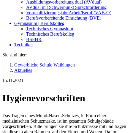
Ausbildungsvorbereitung dual (AVdual)
AVdual mit Schwerpunkt Sprachförderung
Vorqualifizierungsjahr Arbeit/Beruf (VAB-O)
Berufsvorbereitende Einrichtung (BVE)
Gymnasium | Berufskolleg
Technisches Gymnasium
Technisches Berufskolleg
BSFHR
Techniker
Sie sind hier:
Gewerbliche Schule Waiblingen
Aktuelles
15.11.2021
Hygienevorschriften
Das Tragen eines Mund-Nasen-Schutzes, in Form einer
medizinischen Schutzmaske, ist im gesamten Schulgebäude
vorgeschrieben. Bitte bringen sie ihre Schutzmaske mit und tragen
sie diese in allen Räumen, auf den Fluren und Wegen. Da im