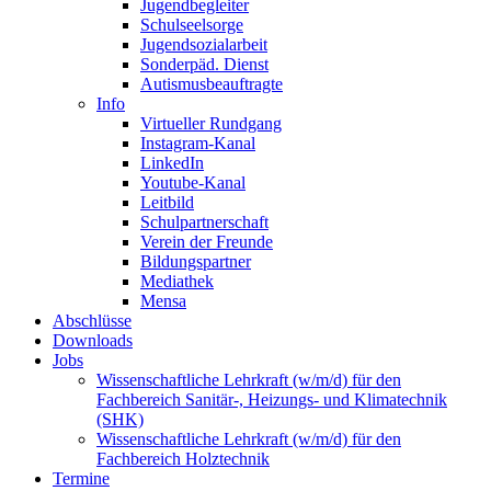
Jugendbegleiter
Schulseelsorge
Jugendsozialarbeit
Sonderpäd. Dienst
Autismusbeauftragte
Info
Virtueller Rundgang
Instagram-Kanal
LinkedIn
Youtube-Kanal
Leitbild
Schulpartnerschaft
Verein der Freunde
Bildungspartner
Mediathek
Mensa
Abschlüsse
Downloads
Jobs
Wissenschaftliche Lehrkraft (w/m/d) für den
Fachbereich Sanitär-, Heizungs- und Klimatechnik
(SHK)
Wissenschaftliche Lehrkraft (w/m/d) für den
Fachbereich Holztechnik
Termine