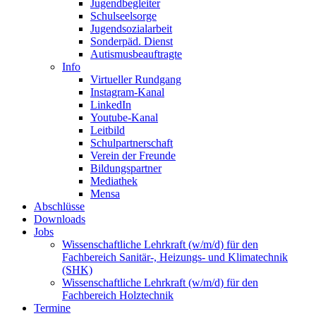
Jugendbegleiter
Schulseelsorge
Jugendsozialarbeit
Sonderpäd. Dienst
Autismusbeauftragte
Info
Virtueller Rundgang
Instagram-Kanal
LinkedIn
Youtube-Kanal
Leitbild
Schulpartnerschaft
Verein der Freunde
Bildungspartner
Mediathek
Mensa
Abschlüsse
Downloads
Jobs
Wissenschaftliche Lehrkraft (w/m/d) für den
Fachbereich Sanitär-, Heizungs- und Klimatechnik
(SHK)
Wissenschaftliche Lehrkraft (w/m/d) für den
Fachbereich Holztechnik
Termine