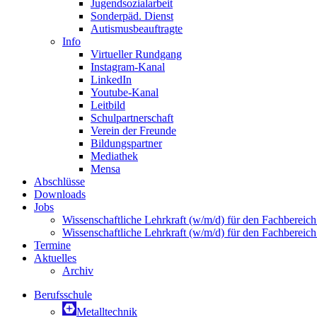
Jugendsozialarbeit
Sonderpäd. Dienst
Autismusbeauftragte
Info
Virtueller Rundgang
Instagram-Kanal
LinkedIn
Youtube-Kanal
Leitbild
Schulpartnerschaft
Verein der Freunde
Bildungspartner
Mediathek
Mensa
Abschlüsse
Downloads
Jobs
Wissenschaftliche Lehrkraft (w/m/d) für den Fachbereic
Wissenschaftliche Lehrkraft (w/m/d) für den Fachbereic
Termine
Aktuelles
Archiv
Berufsschule
Metalltechnik