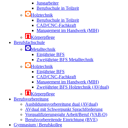
Jungarbeiter
Berufsschule in Teilzeit
Holztechnik
Berufsschule in Teilzeit
CAD/CNC-Fachkraft
Management im Handwerk (MIH)
Körperpflege
Berufsfachschule
Metalltechnik
Einjährige BFS
Zweijährige BFS Metalltechnik
Holztechnik
Einjährige BFS
CAD/CNC-Fachkraft
Management im Handwerk (MIH)
Zweijährige BFS Holztechnik (AVdual)
Körperpflege
Berufsvorbereitung
Ausbildungsvorbereitung dual (AVdual)
AVdual mit Schwerpunkt Sprachförderung
Vorqualifizierungsjahr Arbeit/Beruf (VAB-O)
Berufsvorbereitende Einrichtung (BVE)
Gymnasium | Berufskolleg