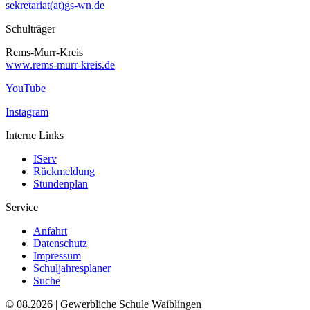
sekretariat(at)gs-wn.de
Schulträger
Rems-Murr-Kreis
www.rems-murr-kreis.de
YouTube
Instagram
Interne Links
IServ
Rückmeldung
Stundenplan
Service
Anfahrt
Datenschutz
Impressum
Schuljahresplaner
Suche
© 08.2026 | Gewerbliche Schule Waiblingen