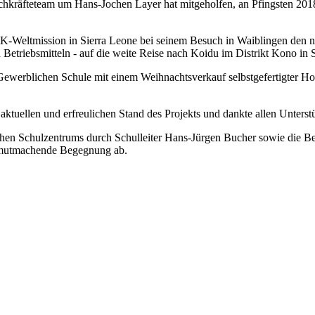
achkräfteteam um Hans-Jochen Layer hat mitgeholfen, an Pfingsten 201
K-Weltmission in Sierra Leone bei seinem Besuch in Waiblingen den n
Betriebsmitteln - auf die weite Reise nach Koidu im Distrikt Kono in 
ewerblichen Schule mit einem Weihnachtsverkauf selbstgefertigter Holz
ktuellen und erfreulichen Stand des Projekts und dankte allen Unterstü
chen Schulzentrums durch Schulleiter Hans-Jürgen Bucher sowie die Be
d mutmachende Begegnung ab.