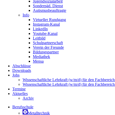
Jugendsozialarbeit
Sonderpäd. Dienst
Autismusbeauftragte
Info
Virtueller Rundgang
Instagram-Kanal
LinkedIn
Youtube-Kanal
Leitbild
Schulpartnerschaft
Verein der Freunde
Bildungspartner
Mediathek
Mensa
Abschlüsse
Downloads
Jobs
Wissenschaftliche Lehrkraft (w/m/d) für den Fachbereic
Wissenschaftliche Lehrkraft (w/m/d) für den Fachbereic
Termine
Aktuelles
Archiv
Berufsschule
Metalltechnik