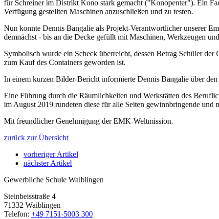
für Schreiner im Distrikt Kono stark gemacht ("Konopenter"). Ein F
Verfügung gestellten Maschinen anzuschließen und zu testen.
Nun konnte Dennis Bangalie als Projekt-Verantwortlicher unserer Em
demnächst - bis an die Decke gefüllt mit Maschinen, Werkzeugen und 
Symbolisch wurde ein Scheck überreicht, dessen Betrag Schüler der G
zum Kauf des Containers geworden ist.
In einem kurzen Bilder-Bericht informierte Dennis Bangalie über den a
Eine Führung durch die Räumlichkeiten und Werkstätten des Berufli
im August 2019 rundeten diese für alle Seiten gewinnbringende un
Mit freundlicher Genehmigung der EMK-Weltmission.
zurück zur Übersicht
vorheriger Artikel
nächster Artikel
Gewerbliche Schule Waiblingen
Steinbeisstraße 4
71332 Waiblingen
Telefon:
+49 7151-5003 300