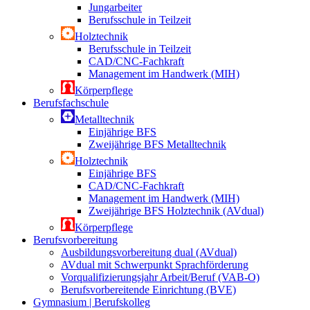
Jungarbeiter
Berufsschule in Teilzeit
Holztechnik
Berufsschule in Teilzeit
CAD/CNC-Fachkraft
Management im Handwerk (MIH)
Körperpflege
Berufsfachschule
Metalltechnik
Einjährige BFS
Zweijährige BFS Metalltechnik
Holztechnik
Einjährige BFS
CAD/CNC-Fachkraft
Management im Handwerk (MIH)
Zweijährige BFS Holztechnik (AVdual)
Körperpflege
Berufsvorbereitung
Ausbildungsvorbereitung dual (AVdual)
AVdual mit Schwerpunkt Sprachförderung
Vorqualifizierungsjahr Arbeit/Beruf (VAB-O)
Berufsvorbereitende Einrichtung (BVE)
Gymnasium | Berufskolleg