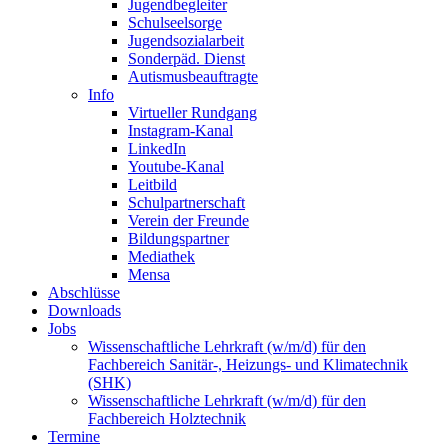
Jugendbegleiter
Schulseelsorge
Jugendsozialarbeit
Sonderpäd. Dienst
Autismusbeauftragte
Info
Virtueller Rundgang
Instagram-Kanal
LinkedIn
Youtube-Kanal
Leitbild
Schulpartnerschaft
Verein der Freunde
Bildungspartner
Mediathek
Mensa
Abschlüsse
Downloads
Jobs
Wissenschaftliche Lehrkraft (w/m/d) für den
Fachbereich Sanitär-, Heizungs- und Klimatechnik
(SHK)
Wissenschaftliche Lehrkraft (w/m/d) für den
Fachbereich Holztechnik
Termine