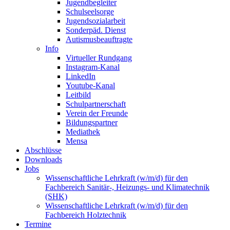
Jugendbegleiter
Schulseelsorge
Jugendsozialarbeit
Sonderpäd. Dienst
Autismusbeauftragte
Info
Virtueller Rundgang
Instagram-Kanal
LinkedIn
Youtube-Kanal
Leitbild
Schulpartnerschaft
Verein der Freunde
Bildungspartner
Mediathek
Mensa
Abschlüsse
Downloads
Jobs
Wissenschaftliche Lehrkraft (w/m/d) für den
Fachbereich Sanitär-, Heizungs- und Klimatechnik
(SHK)
Wissenschaftliche Lehrkraft (w/m/d) für den
Fachbereich Holztechnik
Termine