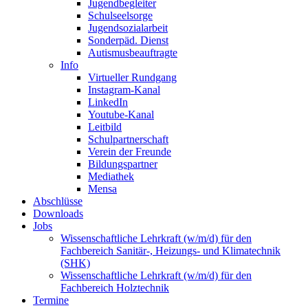
Jugendbegleiter
Schulseelsorge
Jugendsozialarbeit
Sonderpäd. Dienst
Autismusbeauftragte
Info
Virtueller Rundgang
Instagram-Kanal
LinkedIn
Youtube-Kanal
Leitbild
Schulpartnerschaft
Verein der Freunde
Bildungspartner
Mediathek
Mensa
Abschlüsse
Downloads
Jobs
Wissenschaftliche Lehrkraft (w/m/d) für den
Fachbereich Sanitär-, Heizungs- und Klimatechnik
(SHK)
Wissenschaftliche Lehrkraft (w/m/d) für den
Fachbereich Holztechnik
Termine