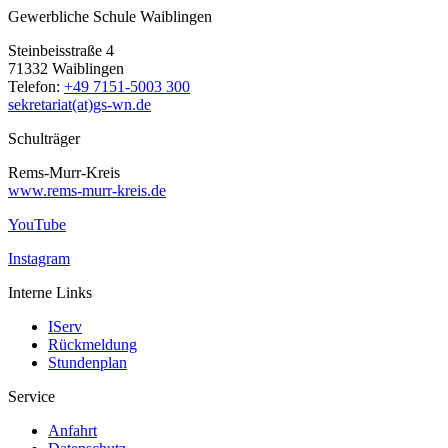
Gewerbliche Schule Waiblingen
Steinbeisstraße 4
71332 Waiblingen
Telefon:
+49 7151-5003 300
sekretariat(at)gs-wn.de
Schulträger
Rems-Murr-Kreis
www.rems-murr-kreis.de
YouTube
Instagram
Interne Links
IServ
Rückmeldung
Stundenplan
Service
Anfahrt